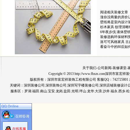
阅读相关装修文章
涨你没商量的房价
壁纸将是室内设计
杉木家具 纹理清
6年夜步伐 液体壁
装修选购环保材料
洛可可风格家具 
看奋斗中的80后如
关于我们
-
公司新闻
-
装修课堂
-
Copyright © 2013 http://www.fhxzs.com深圳
版权所有：深圳市富宏祥装饰工程有限公司 客服QQ：742725801 友情链
关键词：
深圳装修公司
.深圳装饰公司.深圳写字楼装修公司.深圳店铺装修设计
服务区：罗湖.福田.南山.宝安.龙岗.盐田.光明.坪山.龙华.大浪.沙井.福永.西乡.松
在线客服