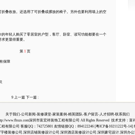
折叠收放。还选用了可折叠或摞放的椅子。另外也要利用墙上的空
的年轻人购买了零居室的户型，客厅、卧室、读写功能都要在一个
要求更显得重要。
第
1
页
有保障
识
9
上一篇
下一篇
:
关于我们
-
公司新闻
-
装修课堂
-
家装案例
-
精英团队
-
客户留言
-
人才招聘
-
联系我们
13 http://www.fhxzs.com深圳市富宏祥装饰工程有限公司 All Rights Reserved 技术支持：
司 客服QQ：742725801 友情链接QQ：894122246 [
粤ICP备10211222号-14]
写字楼装修公司.深圳店铺装修设计公司.深圳酒店装修设计公司.深圳豪宅设计.深圳办公