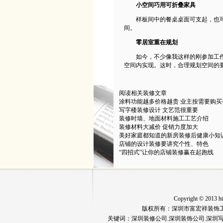
小空间巧用可折叠家具
样板间中的餐桌桌面可支起，也可
间。
零居室重在规划
如今，不少像我这样的刚参加工作
空间内实现。这时，合理规划空间的
阅读相关装修文章
涂料功能越多价格越贵 业主按需要购买
写字楼装修设计 文艺范很重要
装修时墙、地面材料施工工艺介绍
装修材料大减价 促销力度加大
美好家庭都知道的新房装修后健康小知
店铺的设计装修要讲究个性、特色
“四招式”让你的店铺装修赢在起跑线
Copyright © 20
版权所有：深圳市富宏祥装饰工程有限公
关键词：
深圳装修公司
.深圳装饰公司.深圳