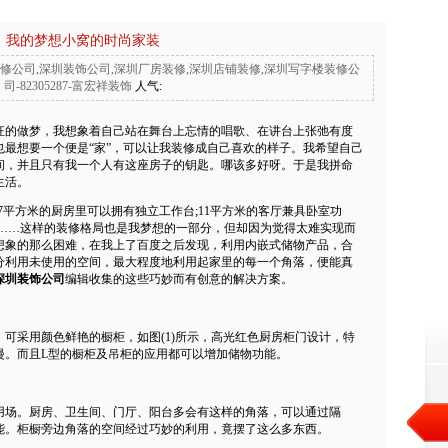
我的梦想小窝的时尚家装
修公司,深圳装饰公司,深圳厂房装修,深圳店铺装修,深圳写字楼装修公
司-82305287-富宏祥装饰
人气:
的做梦，我想象着自己站在舞台上忘情的唱歌、在讲台上张弛有度
也最想要一个便是“家”，可以让我装修成自己喜欢的样子。我希望自己
间，并且只有我一个人有这座房子的钥匙。哪该多好呀。于是我拼命
生活。
7平方米的厨房里可以拥有独立工作台;11平方米的客厅兼具卧室功
柜……这样的
装修
格局也是我梦想的一部分，但却因为觉得太难实现而
想象的那么困难，在我上了百度之后发现，利用内嵌式储物产品，合
分利用未使用的空间，最大程度地利用起家里的每一个角落，便能真
深圳装饰公司
编辑收集的这些巧妙而有创意的解决方案。
采用颜色鲜艳的橱柜，如图(1)所示，高光红色厨房柜门设计，特
漫。而且L型的橱柜及吊柜的应用都可以增加储物功能。
场。厨房、卫生间、门厅、阳台多会有这样的角落，可以通过隔
能。柜橱旁边角落的空间经过巧妙的利用，竟摆了这么多东西。