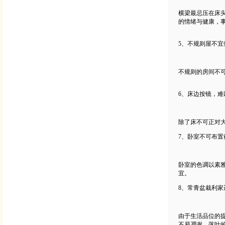
横梁最忌压在床
的情绪与健康，
5、不规则屋不宜
不规则的房间不
6、床边按镜，难
除了床不可正对
7、卧室不可布置
卧室的色调以素
宜。
8、常青盆栽利家
由于生活品位的
不易凋谢、落叶