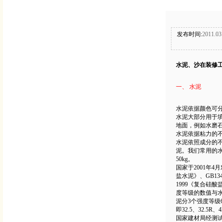
发布时间:
2011.03
水泥、沙在装修
一、 水泥
水泥依据颜色可
水泥大部分用于
地面，例如水磨
水泥依据粘力的
水泥依照成分的
泥。我们常用的
50kg。
国家于2001年
盐水泥》、GB13
1999《复合硅酸盐
度等级的数值与水
泥分3个强度等级6个
即32.5、32.5R、4
国家建材局经测