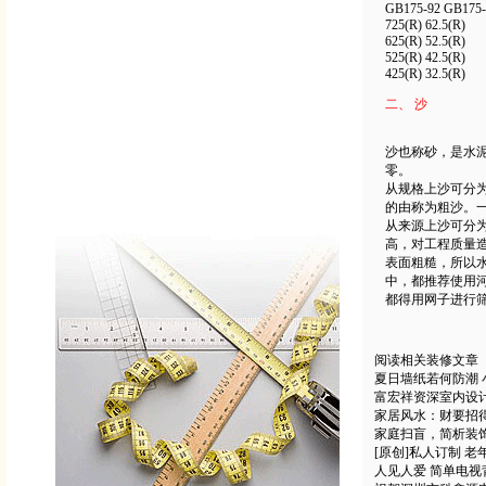
GB175-92 GB175-
725(R) 62.5(R)
625(R) 52.5(R)
525(R) 42.5(R)
425(R) 32.5(R)
二、 沙
沙也称砂，是水
零。
从规格上沙可分为细
的由称为粗沙。
从来源上沙可分
高，对工程质量
表面粗糙，所以
中，都推荐使用
都得用网子进行
阅读相关装修文章
夏日墙纸若何防潮
富宏祥资深室内设
家居风水：财要招得
家庭扫盲，简析装
[原创]私人订制 
人见人爱 简单电视