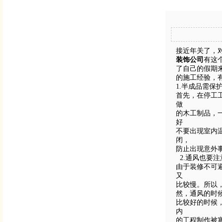
接近年关了，
装饰
公司
有这
了自己的假期
的施工经验，
1.半成品需保
首先，在停工
做
的木工制品，
好
不要出现室内
闭，
防止出现意外
2.通风也要
由于装修不可
又
比较慢。所以
然，通风的时
比较好的时候
内
的工程制作被