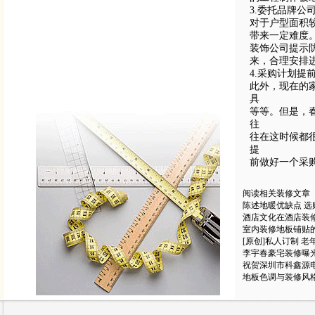
3.委托品牌公
对于户型面积
带
来一定难度
装饰
公司提示
来，合理安排
4.采购计划提
此外，现在的
具
等等。但是，
往
往在这时候都
提
前做好一个采
阅读相关装修文章
陈述地暖优缺点 选
酒店文化在酒店装
室内装修地板铺贴
[原创]私人订制 
李宇春豪宅装修曝
祝贺深圳市科鑫源
地板色调与装修风